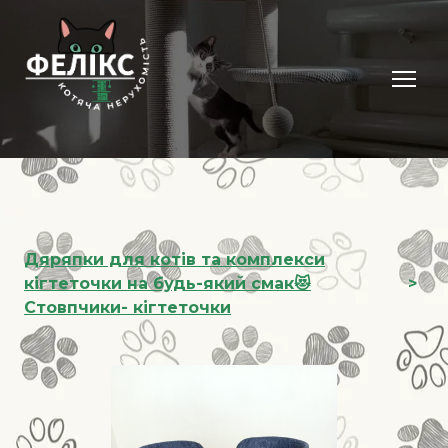
Дяряпки для котів та комплекси
кігтеточки на будь-який смак😻
Стовпчики- кігтеточки