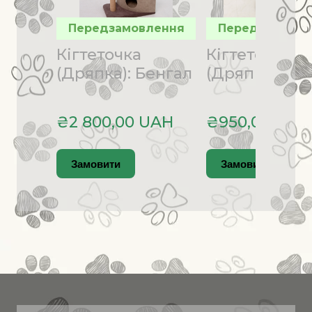
Передзамовлення
Передзамовле
Кігтеточка
Кігтеточка
(Дряпка): Бенгал
(Дряпка): Во
₴2 800,00 UAH
₴950,00 UAH
Замовити
Замовити