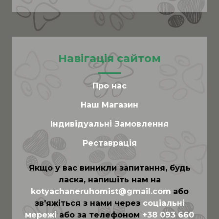
Навігація сайтом
Про нас
Наш Магазин
Індивідуальні Замовлення
Реставрація
Якщо у вас виникли запитання, будь
ласка, напишіть нам на
kotyachaneruhomist@gmail.com
або
зв'яжіться з нами через
соціальні
мережі
або за телефоном
+38 093 660