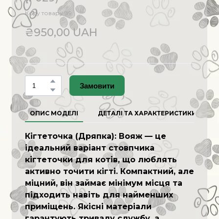
Коду товару 89
₴950,00 UAH
Замовити
ОПИС МОДЕЛІ
ДЕТАЛІ ТА ХАРАКТЕРИСТИКИ
Кігтеточка (Дряпка): Вояж — це
ідеальний варіант стовпчика
кігтеточки для котів, що люблять
активно точити кігті. Компактний, але
міцний, він займає мінімум місця та
підходить навіть для найменших
приміщень. Якісні матеріали
гарантують тривалу службу, а