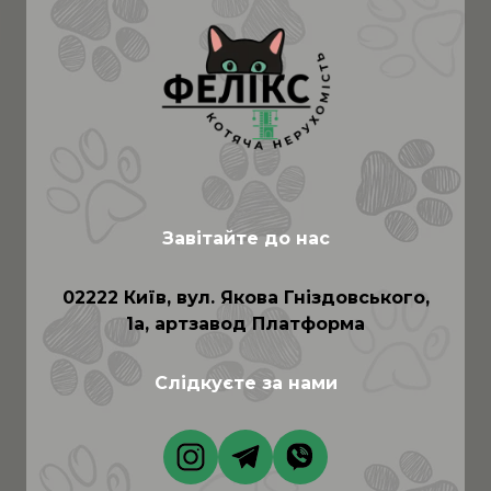
Завітайте до нас
02222 Київ, вул. Якова Гніздовського,
1а, артзавод Платформа
Слідкуєте за нами