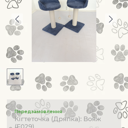
Передзамовлення
Кігтеточка (Дряпка): Вояж
(F029)