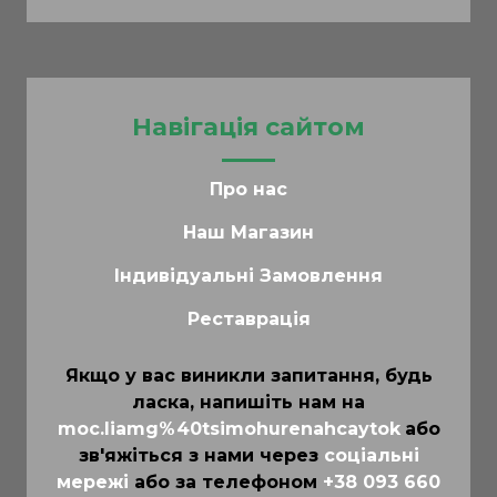
Навігація сайтом
Про нас
Наш Магазин
Індивідуальні Замовлення
Реставрація
Якщо у вас виникли запитання, будь
ласка, напишіть нам на
moc.liamg%40tsimohurenahcaytok
або
зв'яжіться з нами через
соціальні
мережі
або за телефоном
+38 093 660