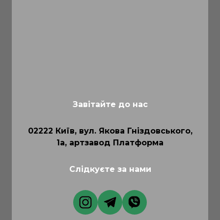
Завітайте до нас
02222 Київ, вул. Якова Гніздовського,
1а, артзавод Платформа
Слідкуєте за нами