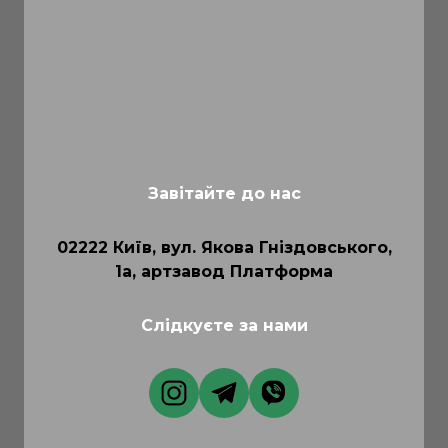
Завітайте до нас
02222 Київ, вул. Якова Гніздовського,
1а, артзавод Платформа
Слідкуєте за нами