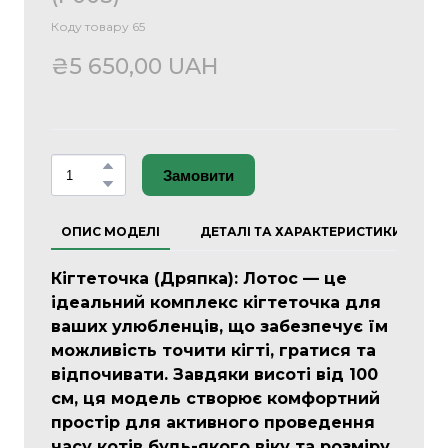
Коду товару 65
₴5 650,00 UAH
Замовити
ОПИС МОДЕЛІ
ДЕТАЛІ ТА ХАРАКТЕРИСТИКИ
Кігтеточка (Дряпка): Лотос — це
ідеальний комплекс кігтеточка для
ваших улюбленців, що забезпечує їм
можливість точити кігті, гратися та
відпочивати. Завдяки висоті від 100
см, ця модель створює комфортний
простір для активного проведення
часу котів будь-якого віку та розміру.