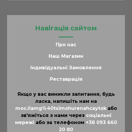
Навігація сайтом
Про нас
Наш Магазин
Індивідуальні Замовлення
Реставрація
Якщо у вас виникли запитання, будь
ласка, напишіть нам на
moc.liamg%40tsimohurenahcaytok
або
зв'яжіться з нами через
соціальні
мережі
або за телефоном
+38 093 660
20 80