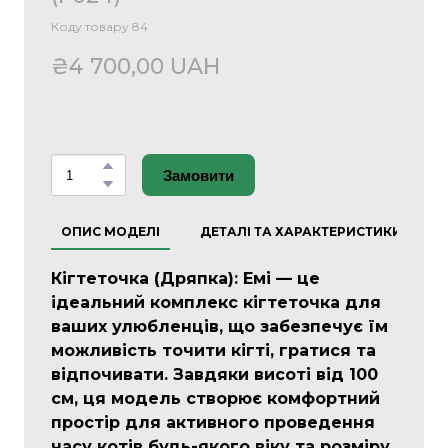
Коду товару 84
₴4 700,00 UAH
Замовити
ОПИС МОДЕЛІ
ДЕТАЛІ ТА ХАРАКТЕРИСТИКИ
Кігтеточка (Дряпка): Емі — це
ідеальний комплекс кігтеточка для
ваших улюбленців, що забезпечує їм
можливість точити кігті, гратися та
відпочивати. Завдяки висоті від 100
см, ця модель створює комфортний
простір для активного проведення
часу котів будь-якого віку та розміру.