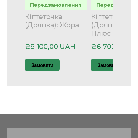
Передзамовлення
Передзамовле
Кігтеточка
Кігтеточка
(Дряпка): Жора
(Дряпка): Се
Плюс 3
₴9 100,00 UAH
₴6 700,00 U
Замовити
Замовити