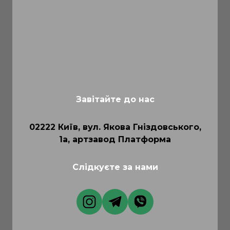
Завітайте до нас
02222 Київ, вул. Якова Гніздовського,
1а, артзавод Платформа
Слідкуєте за нами